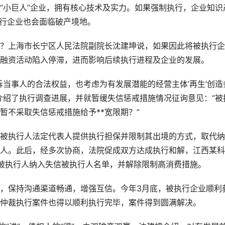
小巨人”企业，拥有核心技术及实力。如果强制执行，企业知识
执行企业也会面临破产境地。
上海市长宁区人民法院副院长沈建坤说，如果因此将被执行企
融资活动陷入停滞，进而影响后续执行进程及企业的发展。
事人的合法权益，也考虑为有发展潜能的经营主体‘再生’创造
介绍了执行调查进展，并就暂缓失信惩戒措施情况征询意见：“被
暂不采取失信惩戒措施给予**宽限期？”
执行人法定代表人提供执行担保并限制其出境的方式，取代纳
人。此后，经多次协商，法院促成双方达成执行和解，江西某科
被执行人纳入失信被执行人名单，并解除限制高消费措施。
保持沟通渠道畅通，增强互信。今年3月底，被执行企业顺利
仲裁执行案件也得以顺利执行完毕，案件得到圆满解决。