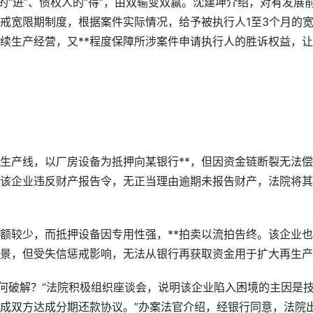
“进”、债权人的“得”，由双输变双赢。沈建坤介绍，对有发展
戒宽限期制度，根据案件实际情况，给予被执行人1至3个月的
续生产经营，又**程度保障所涉案件申请执行人的胜诉权益，
产线，以厂房设备为抵押向某银行**，但因资金链断裂无法偿
该企业违反财产报告令，无正当理由逾期未报告财产，法院将其
较少，而抵押设备因专用性强，**拍卖以流拍告终。该企业也
景，但受失信惩戒影响，无法从银行再获取资金用于扩大再生产
何破解？“法院积极组织座谈会，说明该企业陷入困境的主因是
成双方达成分期还款协议。”办案法官介绍，经银行同意，法院