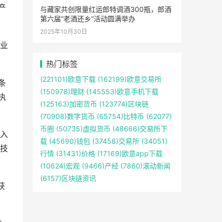
产
与藏家共创限量红运郎特调酒300瓶，郎酒
第六届“老酒还乡”活动圆满举办
2025年10月30日
业
热门标签
(221101)
欧意下载
(162199)
欧意交易所
条
(150978)
理财
(145553)
欧意手机下载
执
(125163)
加密货币
(123774)
区块链
(70908)
数字货币
(65754)
比特币
(62077)
币圈
(50735)
虚拟货币
(48666)
交易所下
入
载
(45690)
钱包
(37458)
交易所
(34051)
技
行情
(31431)
价格
(17169)
欧意app下载
(10624)
宏观
(9466)
产经
(7860)
滚动新闻
(6157)
区块链资讯
获