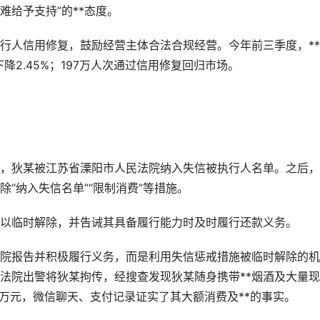
给予支持”的**态度。
人信用修复，鼓励经营主体合法合规经营。今年前三季度，**
降2.45%；197万人次通过信用修复回归市场。
狄某被江苏省溧阳市人民法院纳入失信被执行人名单。之后，
除“纳入失信名单”“限制消费”等措施。
临时解除，并告诫其具备履行能力时及时履行还款义务。
报告并积极履行义务，而是利用失信惩戒措施被临时解除的机
，法院出警将狄某拘传，经搜查发现狄某随身携带**烟酒及大量现
0万元，微信聊天、支付记录证实了其大额消费及**的事实。