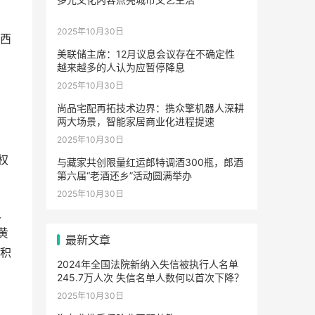
2025年10月30日
西
美联储主席：12月议息会议存在不确定性
越来越多的人认为应暂停降息
2025年10月30日
尚品宅配再拓技术边界：携众擎机器人深耕
两大场景，智能家居商业化进程提速
2025年10月30日
权
与藏家共创限量红运郎特调酒300瓶，郎酒
第六届“老酒还乡”活动圆满举办
2025年10月30日
又
黄
最新文章
求积
2024年全国法院新纳入失信被执行人名单
245.7万人次 失信名单人数何以首次下降？
2025年10月30日
；