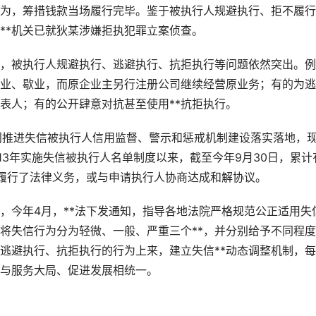
，筹措钱款当场履行完毕。鉴于被执行人规避执行、拒不履行
**机关已就狄某涉嫌拒执犯罪立案侦查。
被执行人规避执行、逃避执行、抗拒执行等问题依然突出。例
业、歇业，而原企业主另行注册公司继续经营原业务；有的为逃
表人；有的公开肆意对抗甚至使用**抗拒执行。
部门推进失信被执行人信用监督、警示和惩戒机制建设落实落地，
013年实施失信被执行人名单制度以来，截至今年9月30日，累计
动履行了法律义务，或与申请执行人协商达成和解协议。
今年4月，**法下发通知，指导各地法院严格规范公正适用失
将失信行为分为轻微、一般、严重三个**，并分别给予不同程
逃避执行、抗拒执行的行为上来，建立失信**动态调整机制，
职与服务大局、促进发展相统一。