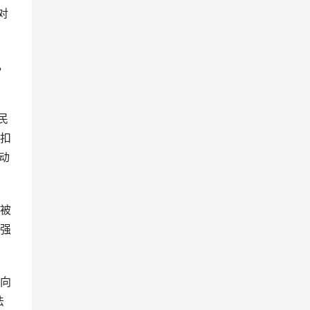
对
，
民
扣
动
被
强
向
法