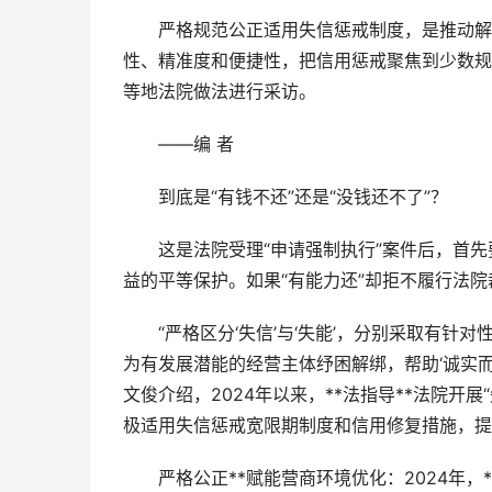
严格规范公正适用失信惩戒制度，是推动解决
性、精准度和便捷性，把信用惩戒聚焦到少数规
等地法院做法进行采访。
——编 者
到底是“有钱不还”还是“没钱还不了”？
这是法院受理“申请强制执行”案件后，首先
益的平等保护。如果“有能力还”却拒不履行法
“严格区分‘失信’与‘失能’，分别采取有针对
为有发展潜能的经营主体纾困解绑，帮助‘诚实而
文俊介绍，2024年以来，**法指导**法院开
极适用失信惩戒宽限期制度和信用修复措施，提
严格公正**赋能营商环境优化：2024年，**