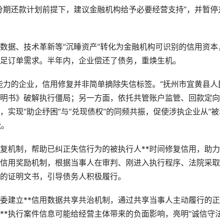
分期还款计划前提下，建议金融机构给予必要经营支持”，并暂停
据、技术革新等“沉睡资产”转化为金融机构可识别的信用资本
足订单需求。半年内，企业偿还了债务，重焕生机。
力的企业，信用修复并非简单摘除失信标签。”抚州市宜黄县人
明书》破解执行僵局；另一方面，依托共管账户监管、回款定向
实现“助企纾困”与“兑现债权”的同频共振，促使涉执企业从“被
能。
机制，帮助已纠正失信行为的被执行人**时间修复信用，助力
信用奖励机制，根据当事人在审判、刚进入执行程序、法院采取
的证明文书，引导债务人积极履行。
建立**信用数据共享共治机制，通过共享当事人主动履行的正
**执行案件信息可能给经营主体带来的负面影响，亮明“诚信守