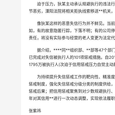
迫于压力，狄某主动承认规避执行的违法行为
节恶劣，溧阳法院将相关拒执线索移送**机关，
像狄某这样的恶意失信行为并不鲜见。当前，
如，有的故意隐匿行踪，下落不明；有的公司停
责任，将没有实际参与经营的老人变更为法定代
据介绍，****同**组织部、**部等47个
已完成对失信被执行人的101项惩戒措施。自2
1795万被执行人(次迫于信用惩戒压力自觉主
为持续提升失信惩戒工作的靶向性、精准度，
惩戒制度，强化失信惩戒分级分类的制度供给，
惩戒后果；把信用惩戒聚焦到对少数规避执行、
年对其信用**进行一次动态调整，实现依法履
张紫祎