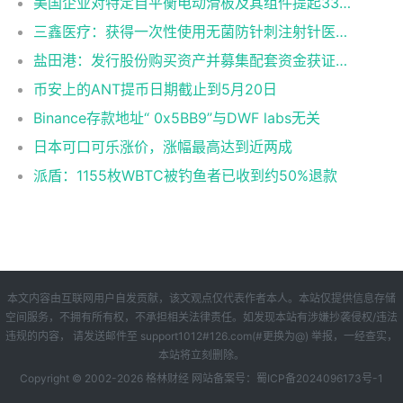
美国企业对特定自平衡电动滑板及其组件提起337调查申请
三鑫医疗：获得一次性使用无菌防针刺注射针医疗器械注册证
盐田港：发行股份购买资产并募集配套资金获证监会同意注册批复
币安上的ANT提币日期截止到5月20日
Binance存款地址“ 0x5BB9”与DWF labs无关
日本可口可乐涨价，涨幅最高达到近两成
派盾：1155枚WBTC被钓鱼者已收到约50%退款
本文内容由互联网用户自发贡献，该文观点仅代表作者本人。本站仅提供信息存储
空间服务，不拥有所有权，不承担相关法律责任。如发现本站有涉嫌抄袭侵权/违法
违规的内容， 请发送邮件至 support1012#126.com(#更换为@) 举报，一经查实，
本站将立刻删除。
Copyright © 2002-
2026
格林财经
网站备案号：
蜀ICP备2024096173号-1