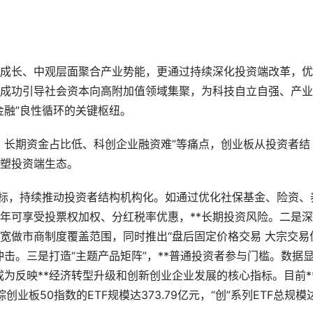
长、中观层面聚合产业势能，更通过持续深化投资端改革，优
，成功引导社会资本向高附加值领域集聚，为科技自立自强、产
金融”良性循环的关键枢纽。
长期资金占比低、科创企业融资难”等痛点，创业板从投资者结
塑投资端生态。
标，持续推动投资者结构机构化。如通过优化社保基金、险资、
3年可享受投票权加权、分红税率优惠，**长期投资风险。二是
宽做市商制度覆盖范围，同时推出“盘后固定价格交易 大宗交易
冲击。三是打造“主题产品矩阵”，**普通投资者参与门槛。数据
步成为反映**经济转型升级和创新创业企业发展的核心指标。目前*
踪创业板50指数的ETF规模达373.79亿元，“创”系列ETF总规模