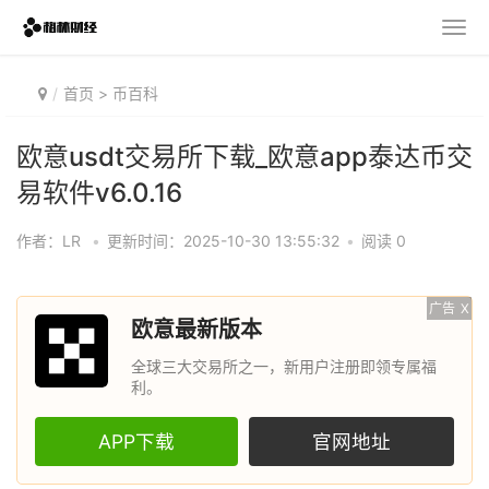
首页
>
币百科
欧意usdt交易所下载_欧意app泰达币交
易软件v6.0.16
作者：LR
•
更新时间：2025-10-30 13:55:32
•
阅读 0
广告
X
欧意最新版本
全球三大交易所之一，新用户注册即领专属福
利。
APP下载
官网地址