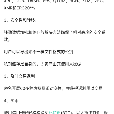
XRP、DGB、DASH、etc、QTUM、BCH、XLM、ZEC、
XMR和ERC20**。
3、安全性和转移：
强劲数据加密和免存放解决方法确保了相对高度的安全系
数。
用户可以导出来不一样文件格式的公钥
私钥储存是自身的，即资产由其使用人操纵
3、及时交易返利
密名开展60多种虚拟货币对交换，并获得返利用以交易
4、买币
使用信用卡轻轻松松购买
比特币
(BTC)、以太币(ETH)、瑞