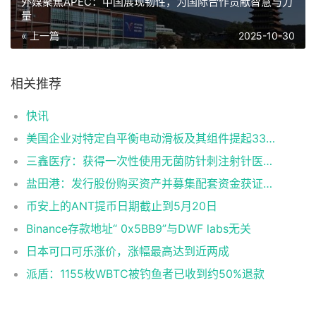
外媒聚焦APEC：中国展现韧性，为国际合作贡献智慧与力
量
« 上一篇
2025-10-30
相关推荐
快讯
美国企业对特定自平衡电动滑板及其组件提起337调查申请
三鑫医疗：获得一次性使用无菌防针刺注射针医疗器械注册证
盐田港：发行股份购买资产并募集配套资金获证监会同意注册批复
币安上的ANT提币日期截止到5月20日
Binance存款地址“ 0x5BB9”与DWF labs无关
日本可口可乐涨价，涨幅最高达到近两成
派盾：1155枚WBTC被钓鱼者已收到约50%退款