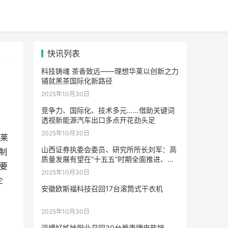
快讯列表
科技铸魂 茶香致远——理想华莱以创新之力
铺就黑茶国际化新路径
2025年10月30日
竞争力、国际化、技术多元……借助关键词
透视新能源汽车出口多点开花劲头足
2025年10月30日
莱
山西证券执委会委员、研究所所长刘军：高
制
质量发展有望在“十五五”时期全面推进、持
要
续提升
2025年10月30日
企
安徽欧斯福科技召回17台滚筒式干衣机
2025年10月30日
淄博好姊妹厨业召回30台爱妻牌电热锅