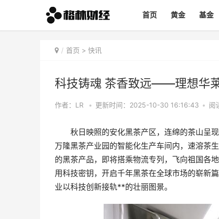
首页
黄金
基金
首页
>
快讯
科技铸魂 茶香致远——理想华
作者：LR
•
更新时间：2025-10-30 16:16:43
•
阅读
秋日映照的安化黑茶产区，连绵的茶山呈现出
万隆黑茶产业园的智能化生产车间内，速溶茶生
的黑茶产品，即将搭乘物流专列，飞向祖国各地，
用科技密钥，开启千年黑茶在全球市场的崭新篇
业以科技创新接轨**的壮丽图景。