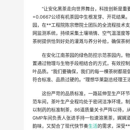
“让安化黑茶走向世界舞台，科技创新是重要的
=0.0667公顷有机茶园中生根发芽、开花结果
园，在**工程院陈宗懋院士团队的全流程技术
网监测系统，持续采集土壤墒情、空气温湿度等
茶树提供恰到好处的灌溉与养分补给，确保茶树
在安化江南茶园的绿色防控示范茶园内，物理
置通过物理与生物手段相结合的方式，有效控制
叶品质。“我们要确保，我们的每一棵茶树都是
符合标准、品质过硬的。”理想华莱副总经理王
这份严苛的品质标准，一路延伸至生产环节。理
范车间，茶叶生产全程均处于密闭洁净环境，制
以制药的标准制茶，86道质量关卡严阵以待，
GMP车间负责人张进手持一包速溶黑茶，娓娓道
韵味，又契合了现代快节奏
生活
的需求，深受*