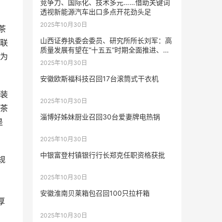
竞争力、国际化、技术多元……借助关键词
透视新能源汽车出口多点开花劲头足
2025年10月30日
茶
山西证券执委会委员、研究所所长刘军：高
物联
质量发展有望在“十五五”时期全面推进、持
为
续提升
2025年10月30日
安徽欧斯福科技召回17台滚筒式干衣机
装
2025年10月30日
茶
淄博好姊妹厨业召回30台爱妻牌电热锅
是
2025年10月30日
中银富登村镇银行行长郑克任职资格获批
规
，
2025年10月30日
安徽淮南贝莱箱包召回100只拉杆箱
厚
2025年10月30日