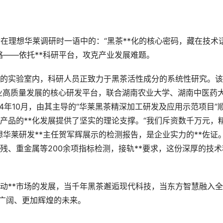
在理想华莱调研时一语中的：“黑茶**化的核心密码，藏在技术
略——依托**科研平台，攻克产业发展难题。
实验室内，科研人员正致力于黑茶活性成分的系统性研究。该
产业高质量发展的核心研发平台，联合湖南农业大学、湖南中医药
4年10月，由其主导的“华莱黑茶精深加工研发及应用示范项目”
产品的**化发展提供了坚实的理论支撑。“我们斥资数千万元，
理想华莱研发**主任贺军辉展示的检测报告，是企业实力的**佐证
残、重金属等200余项指标检测，接轨**要求，这份深厚的技术
**市场的发展，当千年黑茶邂逅现代科技，当东方智慧融入全
加广阔、更加辉煌的未来。