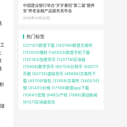
中国建设银行举办“岁岁重阳”第二届“健养
安”养老金融产品服务发布会
2025年10月30日
话
热门标签
工
(221101)
欧意下载
(162199)
欧意交易所
(151010)
理财
(145553)
欧意手机下载
大
(125163)
加密货币
(123778)
区块链
顺
(70908)
数字货币
(65754)
比特币
(62077)
精
币圈
(50735)
虚拟货币
(48666)
交易所下
。
载
(45709)
钱包
(37458)
交易所
(34051)
行
积
情
(31431)
价格
(17169)
欧意app下载
(10641)
宏观
(9483)
产经
(7886)
滚动新闻
(6157)
区块链资讯
球