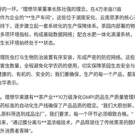
一环。”理想华莱董事长陈社强的理念，在4万余亩(1亩
。作为企业的“**生产车间”，这些位于湖南安化、云南思茅的核心
支持下，逐步建立起一套系统化的生产保障体系。茶园内部署的
多项环境指标，构成基础数据网络；配合水肥一体化滴灌系统，
生长环境始终处于**状态。
防虫灯与生物防治装置有序安装，形成严密的防控网络。这些
害虫数量，全程避免化学农药的使用，切实保障茶园生态安全与
健康的、有机的、安全的；我们要确保，生产的每一个产品，都
治华表示。
想华莱建有**茶产业**10万级净化GMP(药品生产质量管理
药标准的自动化生产线确保了产品品质的稳定。“我们大胆创新
从原料筛选到成品出厂，我们要求，每一个环节必须细致合格。”
来，“通过膜分离与**温浓缩技术，产品既锁住了传统黑茶的醇
*外消费者青睐”。