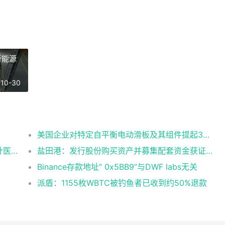
新能源
-10-30
美国企业对特定自平衡电动滑板及其组件提起337调查申请
三鑫医疗：获得一次性使用无菌防针刺注射针医疗器械注册证
盐田港：发行股份购买资产并募集配套资金获证监会同意注册批复
Binance存款地址“ 0x5BB9”与DWF labs无关
派盾：1155枚WBTC被钓鱼者已收到约50%退款