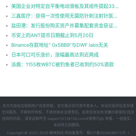
美国企业对特定自平衡电动滑板及其组件提起337调查申请
三鑫医疗：获得一次性使用无菌防针刺注射针医疗器械注册证
盐田港：发行股份购买资产并募集配套资金获证监会同意注册批复
币安上的ANT提币日期截止到5月20日
Binance存款地址“ 0x5BB9”与DWF labs无关
日本可口可乐涨价，涨幅最高达到近两成
派盾：1155枚WBTC被钓鱼者已收到约50%退款
本文内容由互联网用户自发贡献，该文观点仅代表作者本人。本站仅提供信息存储
空间服务，不拥有所有权，不承担相关法律责任。如发现本站有涉嫌抄袭侵权/违法
违规的内容， 请发送邮件至 support1012#126.com(#更换为@) 举报，一经查实，
本站将立刻删除。
Copyright © 2002-
2026
格林财经
网站备案号：
蜀ICP备2024096173号-1