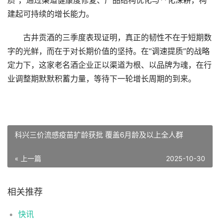
质”，通过渠道健康度修复、产品结构优化与**化深耕，构
建起可持续的增长能力。
古井贡酒的三季度表现证明，真正的韧性不在于短期数
字的光鲜，而在于对长期价值的坚持。在“调速提质”的战略
定力下，这家老名酒企业正以渠道为根、以品牌为魂，在行
业调整期默默积蓄力量，等待下一轮增长周期的到来。
科兴三价流感疫苗扩龄获批 覆盖6月龄及以上全人群
« 上一篇
2025-10-30
相关推荐
快讯