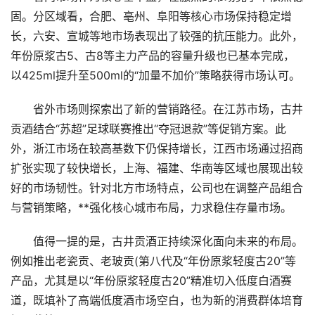
固。分区域看，合肥、亳州、阜阳等核心市场保持稳定增
长，六安、宣城等地市场表现出了较强的抗压能力。此外，
年份原浆古5、古8等主力产品的容量升级也已基本完成，
以425ml提升至500ml的“加量不加价”策略获得市场认可。
省外市场则探索出了新的营销路径。在江苏市场，古井
贡酒结合“苏超”足球联赛推出“夺冠退款”等促销方案。此
外，浙江市场在较高基数下仍保持增长，江西市场通过招商
扩张实现了较快增长，上海、福建、华南等区域也展现出较
好的市场韧性。针对北方市场特点，公司也在调整产品组合
与营销策略，**强化核心城市布局，力求稳住存量市场。
值得一提的是，古井贡酒正持续深化面向未来的布局。
例如推出老瓷贡、老玻贡(第八代及“年份原浆轻度古20”等
产品，尤其是以“年份原浆轻度古20”精准切入低度白酒赛
道，既填补了高端低度酒市场空白，也为新的消费群体培育