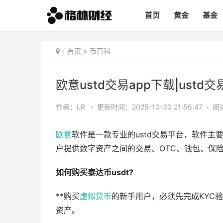
首页
黄金
基金
首页
>
币百科
欧意ustd交易app下载|ustd
作者：LR
•
更新时间：2025-10-30 21:56:47
•
阅读
欧意
软件是一款专业的ustd交易平台，软件
户提供数字资产之间的交易、OTC、钱包、保险
如何购买泰达币usdt?
**购买
虚拟货币
的新手用户，必须先完成KYC
资产。