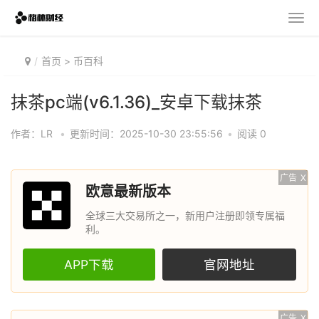
首页
>
币百科
抹茶pc端(v6.1.36)_安卓下载抹茶
作者：LR
•
更新时间：2025-10-30 23:55:56
•
阅读 0
广告
X
欧意最新版本
全球三大交易所之一，新用户注册即领专属福
利。
APP下载
官网地址
广告
X