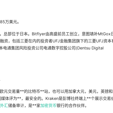
0.85万美元。
4年，总部位于日本。Bitflyer由高盛前员工创立，意图填补MtGox
资，包括三菱在内的投资者UFJ金融集团旗下的三菱UFJ资本
td.)，日本电通集团风险投资公司电通数字控股公司(Dentsu Digital
。
年，是欧元交易量**的比特币**站，也可以用加拿大元，美元，英镑
闻媒体评为**，最安全的。Kraken是彭博社终端上**个展示交易
外汇
储备审计，是**家
加密货币
银行的合作伙伴。