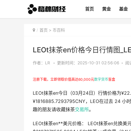
首页
黄金
基金
首页
>
币百科
LEOt抹茶en价格今日行情图_
作者：LR
•
更新时间：2025-10-31 02:56:06
•
阅
注册下载，立即领取价值高达60,000元
数字货币
盲盒
LEOt抹茶en今日（03月24日）行情价格为¥22.
¥1816885.7293795CNY，LEO在过去 2
趣的朋友请收藏抹茶
交易所
。
LEOt抹茶en**美元价格： LEOt抹茶en兑换美元： 1