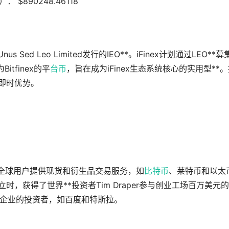
）： $890248.46118
s Sed Leo Limited发行的IEO**。iFinex计划通过LEO**募
itfinex的平
台币
，旨在成为iFinex生态系统核心的实用型**
的即时优势。
要为全球用户提供现货和衍生品交易服务，如
比特币
、莱特币和以太
edOKEX成立时，获得了世界**投资者Tim Draper参与创业工场百万美元
世界**企业的投资者，如百度和特斯拉。