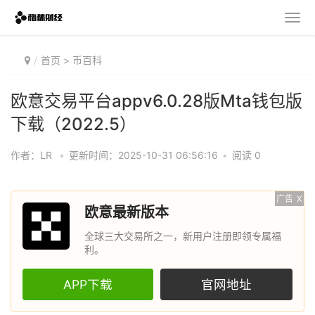
首页
>
币百科
欧意交易平台appv6.0.28版Mta钱包版
下载（2022.5）
作者：LR
•
更新时间：2025-10-31 06:56:16
•
阅读 0
广告
X
欧意最新版本
全球三大交易所之一，新用户注册即领专属福
利。
APP下载
官网地址