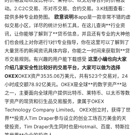
的价格波动以及比特币、莱特币、以太坊等合约的价格波
动。2.C2C交易、币对币交易、合约交易。3.K线图查看：
提供多种专业趋势图。
欧意说明
本app是一款非常不错的虚
似交易小区，详尽的统计分析工具，在这儿查询**行业资
讯，让你能够了解到了**贷币信息，并且还有专业的大神他
们也会线上对你进行1对1专业指导，你在这里可以了解到了
大量货币的新闻资讯具体内容，你能之一时间来获取到**贷
币交易规则。有兴趣的用户能下载感受
这里小编也向大家
介绍几家安全性比较好的交易平台，大家可以做为选择
OKEX
OKEX资产3535.06万美元，共有523个交易对，24
小时成交额78.92亿美元。OKEX是全球**的数字资产**站
之一，主要面向全球用户提供比特币、莱特币、以太币等数
字资产的现货和衍生品交易服务，隶属于OKEX
Technology Company Limited。 OKEX创立时，获得了世
界**投资人Tim Draper参与设立的创业工场百万美金的天
使投资，Tim Draper先生同时也是Hotmail、百度、特斯拉