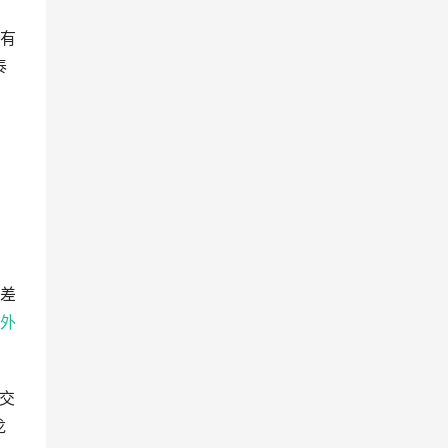
具有
泰
，
的差
外
)交
龙