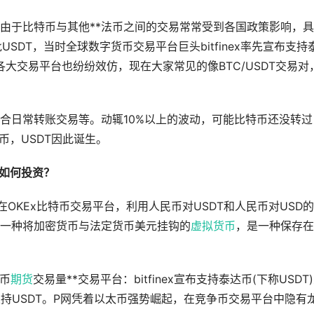
由于比特币与其他**法币之间的交易常常受到各国政策影响，
USDT，当时全球数字货币交易平台巨头bitfinex率先宣布支持
，之后各大交易平台也纷纷效仿，现在大家常见的像BTC/USDT交易对
合日常转账交易等。动辄10%以上的波动，可能比特币还没转过
币，USDT因此诞生。
，如何投资？
OKEx比特币交易平台，利用人民币对USDT和人民币对USD
一种将加密货币与法定货币美元挂钩的
虚拟货币
，是一种保存在
特币
期货
交易量**交易平台：bitfinex宣布支持泰达币(下称USDT
也支持USDT。P网凭着以太币强势崛起，在竞争币交易平台中隐有