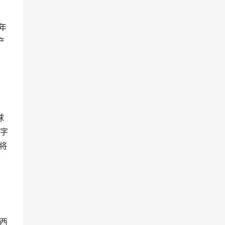
年
产
球
数字
将
西