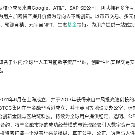
核心成员来自Google、AT&T、SAP SE公司，团队拥有多年
方位为用户加密资产提升价值为导向去不断创新。以币币交易、多元
、预测竞猜、元宇宙NFT、生态
基金
扶持。为用户提供一站式加
服务知名于业内;全球**人工智能数字资产**站，创新性地实现交易
亚。
011年6月在上海成立，并于2013年获得来自**风投光速创投的
BTCC集团在**金融**香港成立，并于英国等地设立办公室，标
**融合创新金融与区块链科技，持续为全球用户提供稳定、透明、公
永续合约，将**金融市场的成功经营模式与管理经验引入数字资产
投资者打造一个没有**恶意操纵，真正公平、公正、透明与人