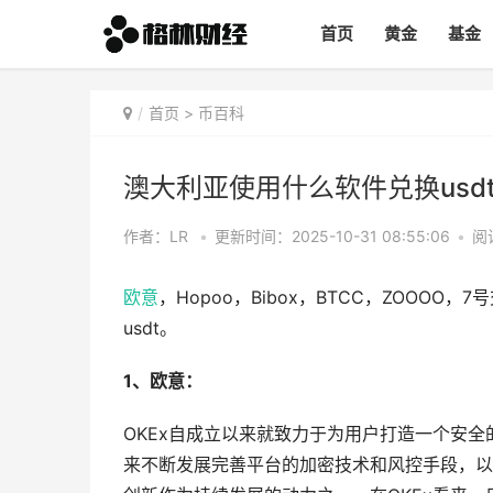
首页
黄金
基金
首页
>
币百科
澳大利亚使用什么软件兑换usdt 
作者：LR
•
更新时间：2025-10-31 08:55:06
•
阅
欧意
，Hopoo，Bibox，BTCC，ZOOOO，7
usdt。
1、欧意：
OKEx自成立以来就致力于为用户打造一个安全
来不断发展完善平台的加密技术和风控手段，以