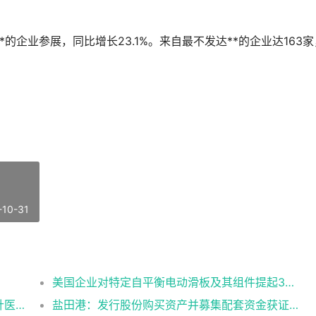
的企业参展，同比增长23.1%。来自最不发达**的企业达163家
-10-31
美国企业对特定自平衡电动滑板及其组件提起337调查申请
三鑫医疗：获得一次性使用无菌防针刺注射针医疗器械注册证
盐田港：发行股份购买资产并募集配套资金获证监会同意注册批复