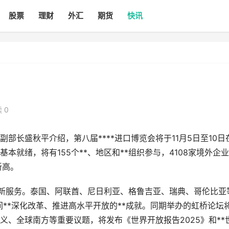
股票
理财
外汇
期货
快讯
 0
盛秋平介绍，第八届****进口博览会将于11月5日至10日
就绪，将有155个**、地区和**组织参与，4108家境外企
新高。
新服务。泰国、阿联酋、尼日利亚、格鲁吉亚、瑞典、哥伦比亚
期间**深化改革、推进高水平开放的**成就。同期举办的虹桥论坛
、全球南方等重要议题，将发布《世界开放报告2025》和**