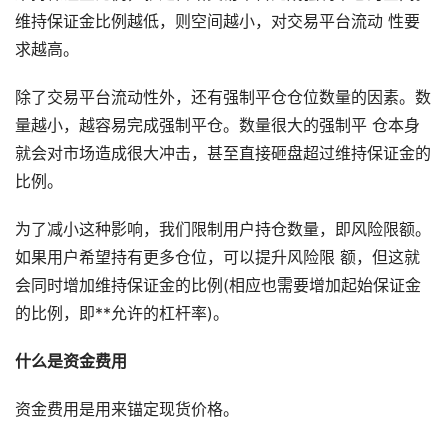
维持保证⾦⽐例越低，则空间越⼩，对交易平台流动 性要
求越⾼。
除了交易平台流动性外，还有强制平仓仓位数量的因素。数
量越⼩，越容易完成强制平仓。数量很⼤的强制平 仓本身
就会对市场造成很⼤冲击，甚⾄直接砸盘超过维持保证⾦的
⽐例。
为了减⼩这种影响，我们限制⽤户持仓数量，即⻛险限额。
如果⽤户希望持有更多仓位，可以提升⻛险限 额，但这就
会同时增加维持保证⾦的⽐例(相应也需要增加起始保证⾦
的⽐例，即**允许的杠杆率)。
什么是资金费用
资金费用是用来锚定现货价格。