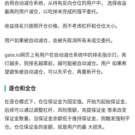
启⽤⾃动减仓系统，从持有反向仓位的⽤户中， 选择收益
最⾼的⽤户减仓，以吃掉未完成的强平委托。
收益排名只按照开仓价格，⽽不考虑杠杆和仓位⼤⼩。
⽤户如果被⾃动减仓，会被先取消所有未成交委托。
gate.io⽹⻚上有⽤户在⾃动减仓系统中的排名指示灯。亮
灯越多，则排名越靠前，越可能被⾃动减仓。⽤户 如果希
望避免被⾃动减仓，可以先平仓，再重新开仓。
逐仓和全仓
在逐仓模式下，仓位保证⾦为固定值。开始为起始保证⾦，
后续可以通过调整杠杆，⻛险限额，充提保证⾦ 等来改变
保证⾦数量。当保证⾦余额低于维持保证⾦，则触发强制平
仓。仓位保证⾦的⾦额，就是⽤户的最 ⼤损失。