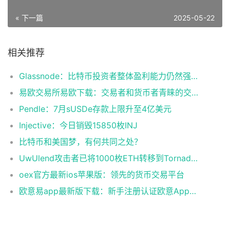
« 下一篇
2025-05-22
相关推荐
Glassnode：比特币投资者整体盈利能力仍然强劲，更大的波动即将到来
易欧交易所易欧下载：交易者和货币者青睐的交易平台
Pendle：7月sUSDe存款上限升至4亿美元
Injective：今日销毁15850枚INJ
比特币和美国梦，有何共同之处？
UwUlend攻击者已将1000枚ETH转移到Tornado Cash
oex官方最新ios苹果版：领先的货币交易平台
欧意易app最新版下载：新手注册认证欧意App下载操作教程