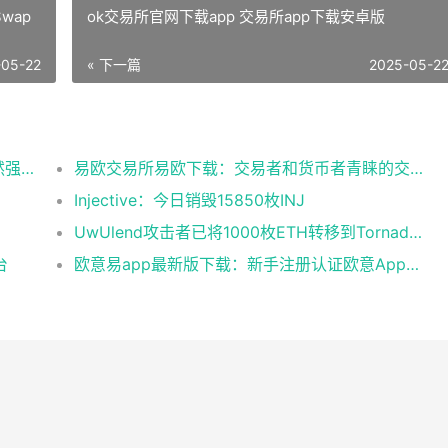
wap
ok交易所官网下载app 交易所app下载安卓版
-05-22
« 下一篇
2025-05-2
Glassnode：比特币投资者整体盈利能力仍然强劲，更大的波动即将到来
易欧交易所易欧下载：交易者和货币者青睐的交易平台
Injective：今日销毁15850枚INJ
UwUlend攻击者已将1000枚ETH转移到Tornado Cash
台
欧意易app最新版下载：新手注册认证欧意App下载操作教程