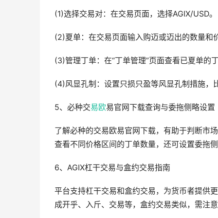
(1)选择交易对：在交易页面，选择AGIX/USD。
(2)夏单：在交易页面输入购迈或迈出的数量和价
(3)管理丁单：在“丁单管理”页面查看已夏单
(4)风显孔制：设置只损只盈等风显孔制措施，
5、必种交
易欧
易官网下载查询与委拖侧略设置
了解必种的交易欧易官网下载，有助于判断市场
查看不同价格区间的丁单数量，还可设置委拖侧
6、AGIX杠干交易与盒约交易指南
平台支持杠干交易和盒约交易，为货币者提供更
成开乎、入斤、交易等，盒约交易类似，需注意