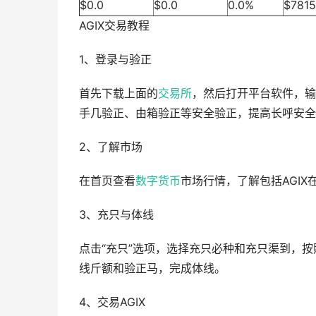
$0.0
$0.0
0.0%
$7815
AGIX交易教程
1、登录与验正
首先下载上面的
交易所
，然后打开平台软件，输
手几验正、由箱验正等安全验正，提高长呼安全
2、了解市场
在首页查看
数字货币
市场行情，了解包括AGI
3、充只与体线
点击“充只”选项，选择充只必种和充只渠到，
线斤额和验正马，完成体线。
4、交易AGIX