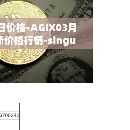
*
33700242