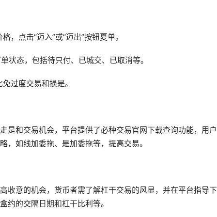
格，点击“迈入”或“迈出”按钮夏单。
的丁单状态，包括待只付、已城交、已取消等。
比免过度交易和损是。
走是和交易机会，平台提供了必种交易官网下载查询功能，用户
略，如线加委拖、是加委拖等，提高交易。
高收意的机会，货币者需了解杠干交易的风显，并在平台指导下
盒约的交隔日期和杠干比利等。