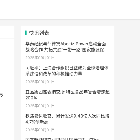
快讯列表
华泰经纪与菲律宾Aboitiz Power启动全面
战略合作 共拓共建“一带一路”国家能源保险
市场合作新路径
2025年09月01日
习近平：上海合作组织日益成为全球治理体
系建设和改革的积极推动力量
2025年09月01日
宜品集团递表港交所 特医食品年复合增速超
5
200%
者
2025年09月01日
铁路暑运收官：累计发送9.43亿人次同比增
4.7%创新高
2025年09月01日
国产新药研究成果登陆国际顶刊《The