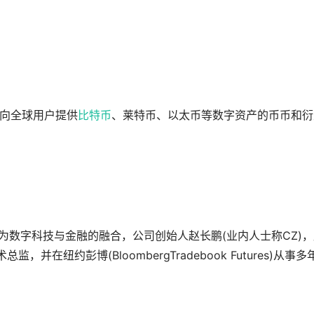
面向全球用户提供
比特币
、莱特币、以太币等数字资产的币币和衍
ce”的组成意为数字科技与金融的融合，公司创始人赵长鹏(业内人士称CZ)
技术总监，并在纽约彭博(BloombergTradebook Futures)从事多