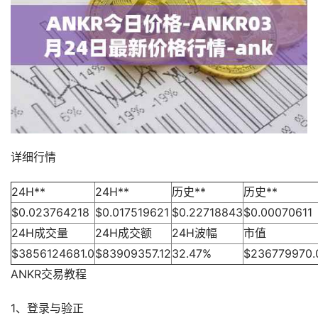
详细行情
24H**
24H**
历史**
历史**
$0.023764218
$0.017519621
$0.22718843
$0.00070611
24H成交量
24H成交额
24H波幅
市值
$3856124681.0
$83909357.12
32.47%
$236779970.
ANKR交易教程
1、登录与验正