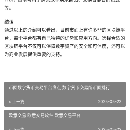
等。
结语
通过以上的介绍可以看出，目前市面上有许多**的区块链平
台，每个平台都有自己独特的优势和应用方向。选择合适的
区块链平台不仅可以保障数字资产的安全和可信度，还可以
为商业发展提供重要的支持。
币圈数字货币交易平台盘点 数字货币交易所币圈排行
« 上一篇
2025-05-22
欧意交易 欧意交易软件 欧意交易平台
« 下一篇
2025-05-22