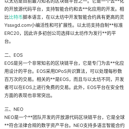
以太坊是目前最为知名的区块链平台之一。它是一个去**化
的开放源代码平台，支持智能合约和去**化应用的开发。相
比
比特币
脚本语言，在以太坊中开发智能合约具有更高的灵
Yssxgd.com小编活性和可扩展性。以太坊支持自制**标准
ERC20，因此许多初创公司选择以太坊作为发行**的平
台。
二、EOS
EOS是另一个非常知名的区块链平台，它是专门为去**化应
用设计的平台。EOS采用DPoS共识算法，可以处理每秒数
百万次的交易。相关的**是EOS，而且与以太坊不同，开发
者可以在EOS上进行免费的交易。此外，EOS平台在安全性
方面的表现也非常突出。
三、NEO
NEO是一个**团队开发的开放源代码区块链平台，它是全球
**符合法律合规的数字资产平台。NEO支持多语言智能合约