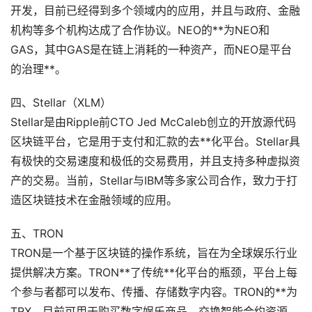
开发，目前已经得到多个领域内的应用，并且与政府、金融
机构等多个机构达成了合作协议。NEO的**为NEO和
GAS，其中GAS是在链上消耗的一种资产，而NEO是平台
的治理**。
四、Stellar（XLM）
Stellar是由Ripple前CTO Jed McCaleb创立的开放源代码
区块链平台，它是用于支付和汇款的去**化平台。Stellar具
有极快的交易速度和极低的交易费用，并且支持多种虚拟资
产的交易。当前，Stellar与IBM等多家公司合作，致力于打
造区块链技术在金融领域的应用。
五、TRON
TRON是一个基于区块链的操作系统，旨在为全球娱乐行业
提供解决方案。TRON**了传统**化平台的瓶颈，平台上每
个参与者都可以发布、传播、存储数字内容。TRON的**为
TRX，目前可用于购买数字娱乐商品、交换智能合约资源