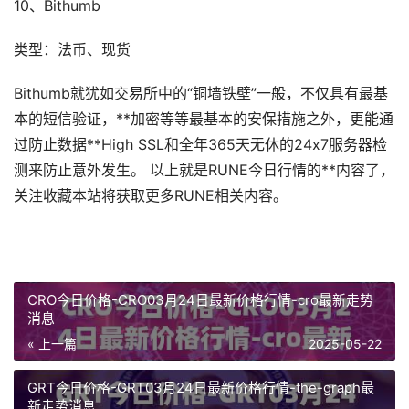
10、Bithumb
类型：法币、现货
Bithumb就犹如交易所中的“铜墙铁壁”一般，不仅具有最基
本的短信验证，**加密等等最基本的安保措施之外，更能通
过防止数据**High SSL和全年365天无休的24x7服务器检
测来防止意外发生。 以上就是RUNE今日行情的**内容了，
关注收藏本站将获取更多RUNE相关内容。
CRO今日价格-CRO03月24日最新价格行情-cro最新走势
消息
« 上一篇
2025-05-22
GRT今日价格-GRT03月24日最新价格行情-the-graph最
新走势消息