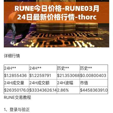
详细行情
24H**
24H**
历史**
历史**
$1.2855436
$1.2259791
$21.353068
$0.00800403
24H成交量
24H成交额
24H波幅
市值
$26350176.0
$33343626.14
2.86%
$445836391.0
RUNE交易教程
1、登录与验正