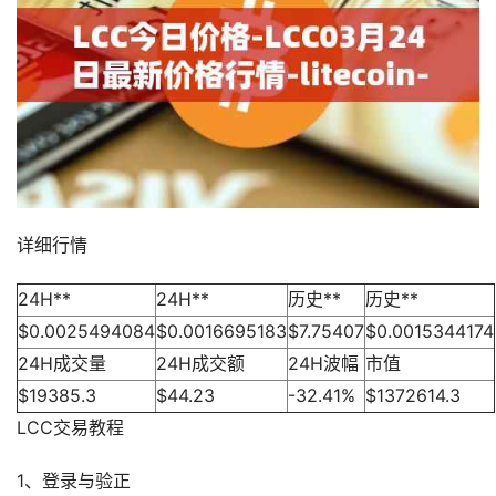
详细行情
24H**
24H**
历史**
历史**
$0.0025494084
$0.0016695183
$7.75407
$0.0015344174
24H成交量
24H成交额
24H波幅
市值
$19385.3
$44.23
-32.41%
$1372614.3
LCC交易教程
1、登录与验正