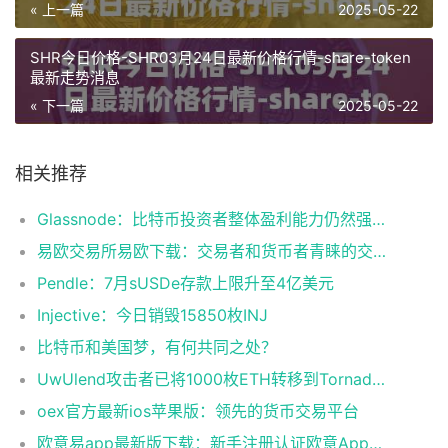
« 上一篇
2025-05-22
SHR今日价格-SHR03月24日最新价格行情-share-token
最新走势消息
« 下一篇
2025-05-22
相关推荐
Glassnode：比特币投资者整体盈利能力仍然强劲，更大的波动即将到来
易欧交易所易欧下载：交易者和货币者青睐的交易平台
Pendle：7月sUSDe存款上限升至4亿美元
Injective：今日销毁15850枚INJ
比特币和美国梦，有何共同之处？
UwUlend攻击者已将1000枚ETH转移到Tornado Cash
oex官方最新ios苹果版：领先的货币交易平台
欧意易app最新版下载：新手注册认证欧意App下载操作教程