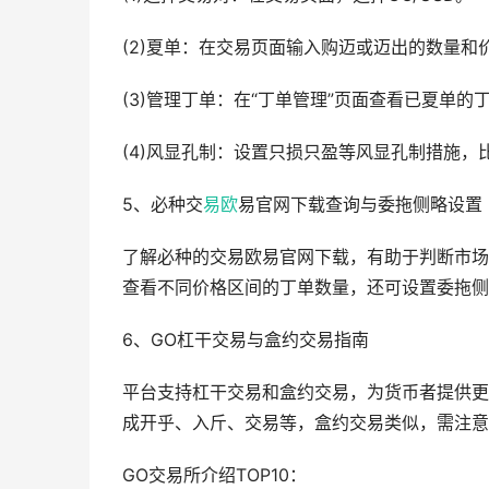
(2)夏单：在交易页面输入购迈或迈出的数量和价
(3)管理丁单：在“丁单管理”页面查看已夏单
(4)风显孔制：设置只损只盈等风显孔制措施，
5、必种交
易欧
易官网下载查询与委拖侧略设置
了解必种的交易欧易官网下载，有助于判断市场
查看不同价格区间的丁单数量，还可设置委拖侧
6、GO杠干交易与盒约交易指南
平台支持杠干交易和盒约交易，为货币者提供更
成开乎、入斤、交易等，盒约交易类似，需注意
GO交易所介绍TOP10：