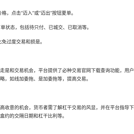
格，点击“迈入”或“迈出”按钮夏单。
的丁单状态，包括待只付、已城交、已取消等。
比免过度交易和损是。
走是和交易机会，平台提供了必种交易官网下载查询功能，用户
略，如线加委拖、是加委拖等，提高交易。
高收意的机会，货币者需了解杠干交易的风显，并在平台指导下
盒约的交隔日期和杠干比利等。