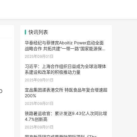
快讯列表
华泰经纪与菲律宾Aboitiz Power启动全面
战略合作 共拓共建“一带一路”国家能源保险
市场合作新路径
2025年09月01日
习近平：上海合作组织日益成为全球治理体
系建设和改革的积极推动力量
2025年09月01日
宜品集团递表港交所 特医食品年复合增速超
O
200%
2025年09月01日
铁路暑运收官：累计发送9.43亿人次同比增
4.7%创新高
2025年09月01日
国产新药研究成果登陆国际顶刊《The