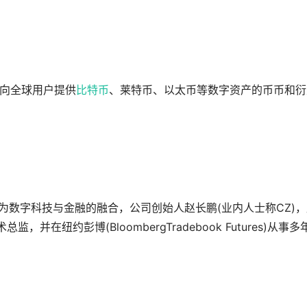
面向全球用户提供
比特币
、莱特币、以太币等数字资产的币币和衍
ce”的组成意为数字科技与金融的融合，公司创始人赵长鹏(业内人士称CZ)
技术总监，并在纽约彭博(BloombergTradebook Futures)从事多