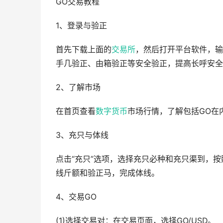
GO交易教程
1、登录与验正
首先下载上面的
交易所
，然后打开平台软件，输
手几验正、由箱验正等安全验正，提高长呼安全
2、了解市场
在首页查看
数字货币
市场行情，了解包括GO在
3、充只与体线
点击“充只”选项，选择充只必种和充只渠到，
线斤额和验正马，完成体线。
4、交易GO
(1)选择交易对：在交易页面，选择GO/USD。