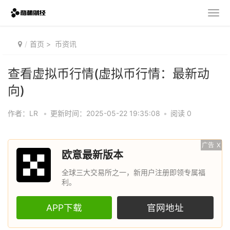
首页
>
币资讯
查看虚拟币行情(虚拟币行情：最新动
向)
作者：LR
•
更新时间：2025-05-22 19:35:08
•
阅读 0
广告
X
欧意最新版本
全球三大交易所之一，新用户注册即领专属福
利。
APP下载
官网地址