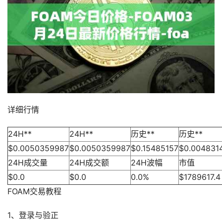
详细行情
24H**
24H**
历史**
历史**
$0.0050359987
$0.0050359987
$0.15485157
$0.004831
24H成交量
24H成交额
24H波幅
市值
$0.0
$0.0
0.0%
$1789617.4
FOAM交易教程
1、登录与验正