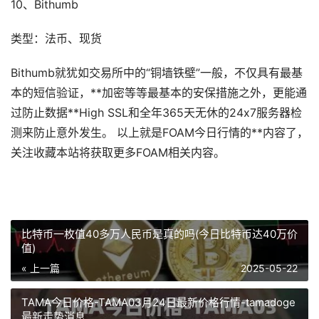
10、Bithumb
类型：法币、现货
Bithumb就犹如交易所中的“铜墙铁壁”一般，不仅具有最基
本的短信验证，**加密等等最基本的安保措施之外，更能通
过防止数据**High SSL和全年365天无休的24x7服务器检
测来防止意外发生。 以上就是FOAM今日行情的**内容了，
关注收藏本站将获取更多FOAM相关内容。
比特币一枚值40多万人民币是真的吗(今日比特币达40万价
值)
« 上一篇
2025-05-22
TAMA今日价格-TAMA03月24日最新价格行情-tamadoge
最新走势消息