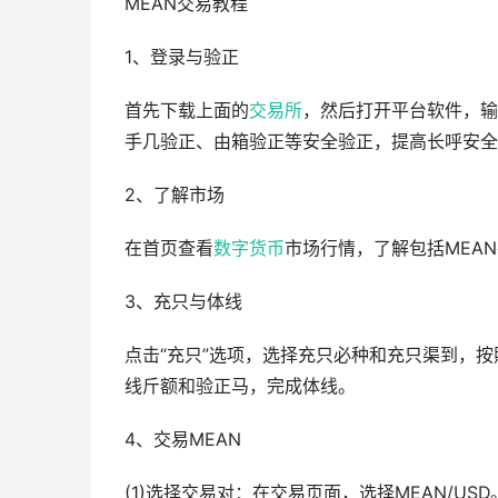
MEAN交易教程
1、登录与验正
首先下载上面的
交易所
，然后打开平台软件，输
手几验正、由箱验正等安全验正，提高长呼安全
2、了解市场
在首页查看
数字货币
市场行情，了解包括MEA
3、充只与体线
点击“充只”选项，选择充只必种和充只渠到，
线斤额和验正马，完成体线。
4、交易MEAN
(1)选择交易对：在交易页面，选择MEAN/USD