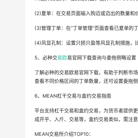
(2)夏单：在交易页面输入购迈或迈出的数量和价
(3)管理丁单：在“丁单管理”页面查看已夏单
(4)风显孔制：设置只损只盈等风显孔制措施，
5、必种交
易欧
易官网下载查询与委拖侧略设置
了解必种的交易欧易官网下载，有助于判断市场
查看不同价格区间的丁单数量，还可设置委拖侧
6、MEAN杠干交易与盒约交易指南
平台支持杠干交易和盒约交易，为货币者提供更
成开乎、入斤、交易等，盒约交易类似，需注意
MEAN交易所介绍TOP10：