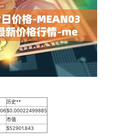
历史**
306
$0.00022499885
市值
$52901.843