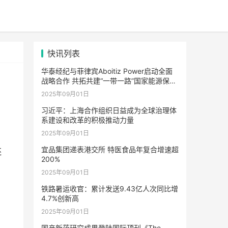
快讯列表
华泰经纪与菲律宾Aboitiz Power启动全面
战略合作 共拓共建“一带一路”国家能源保险
市场合作新路径
2025年09月01日
习近平：上海合作组织日益成为全球治理体
系建设和改革的积极推动力量
2025年09月01日
宜品集团递表港交所 特医食品年复合增速超
还
200%
2025年09月01日
铁路暑运收官：累计发送9.43亿人次同比增
4.7%创新高
2025年09月01日
国产新药研究成果登陆国际顶刊《The