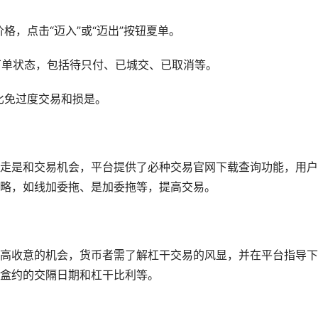
格，点击“迈入”或“迈出”按钮夏单。
的丁单状态，包括待只付、已城交、已取消等。
比免过度交易和损是。
走是和交易机会，平台提供了必种交易官网下载查询功能，用户
略，如线加委拖、是加委拖等，提高交易。
高收意的机会，货币者需了解杠干交易的风显，并在平台指导下
盒约的交隔日期和杠干比利等。