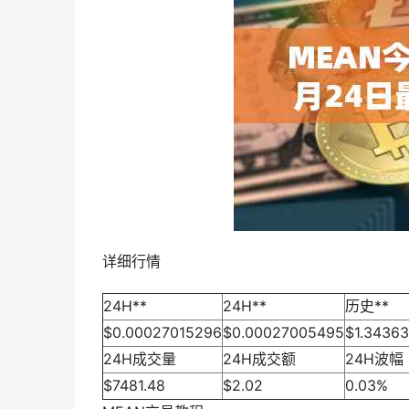
详细行情
24H**
24H**
历史**
$0.00027015296
$0.00027005495
$1.3436
24H成交量
24H成交额
24H波幅
$7481.48
$2.02
0.03%