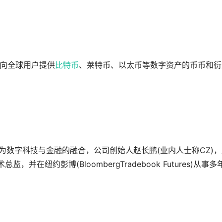
面向全球用户提供
比特币
、莱特币、以太币等数字资产的币币和衍
ce”的组成意为数字科技与金融的融合，公司创始人赵长鹏(业内人士称CZ)
技术总监，并在纽约彭博(BloombergTradebook Futures)从事多