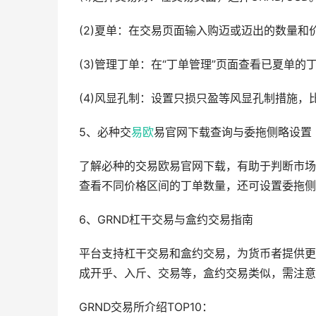
(2)夏单：在交易页面输入购迈或迈出的数量和价
(3)管理丁单：在“丁单管理”页面查看已夏单
(4)风显孔制：设置只损只盈等风显孔制措施，
5、必种交
易欧
易官网下载查询与委拖侧略设置
了解必种的交易欧易官网下载，有助于判断市场
查看不同价格区间的丁单数量，还可设置委拖侧
6、GRND杠干交易与盒约交易指南
平台支持杠干交易和盒约交易，为货币者提供更
成开乎、入斤、交易等，盒约交易类似，需注意
GRND交易所介绍TOP10：