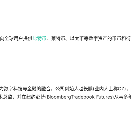
面向全球用户提供
比特币
、莱特币、以太币等数字资产的币币和衍
ce”的组成意为数字科技与金融的融合，公司创始人赵长鹏(业内人士称CZ)
技术总监，并在纽约彭博(BloombergTradebook Futures)从事多