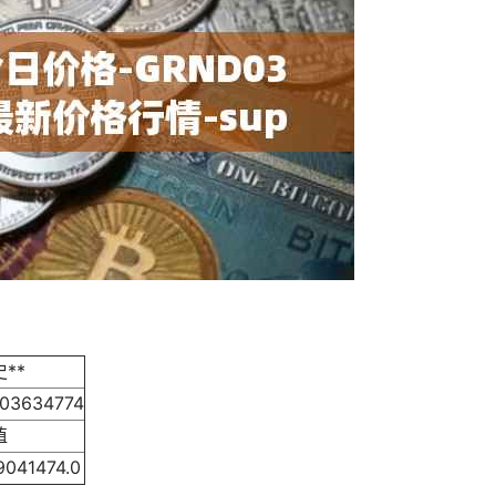
**
.03634774
值
9041474.0