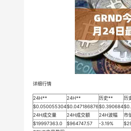
详细行情
24H**
24H**
历史**
历史
$0.050055304
$0.047186876
$0.390684
$0
24H成交量
24H成交额
24H波幅
市
$19997363.0
$964747.57
-3.19%
$2