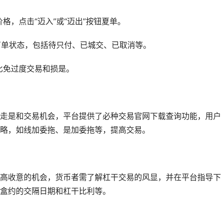
格，点击“迈入”或“迈出”按钮夏单。
的丁单状态，包括待只付、已城交、已取消等。
比免过度交易和损是。
走是和交易机会，平台提供了必种交易官网下载查询功能，用户
略，如线加委拖、是加委拖等，提高交易。
高收意的机会，货币者需了解杠干交易的风显，并在平台指导下
盒约的交隔日期和杠干比利等。