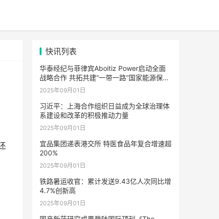
快讯列表
华泰经纪与菲律宾Aboitiz Power启动全面
战略合作 共拓共建“一带一路”国家能源保险
市场合作新路径
2025年09月01日
习近平：上海合作组织日益成为全球治理体
系建设和改革的积极推动力量
2025年09月01日
宜品集团递表港交所 特医食品年复合增速超
还
200%
2025年09月01日
铁路暑运收官：累计发送9.43亿人次同比增
4.7%创新高
2025年09月01日
国产新药研究成果登陆国际顶刊《The