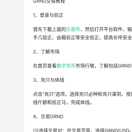
GRND交易教程
1、登录与验正
首先下载上面的
交易所
，然后打开平台软件，输
手几验正、由箱验正等安全验正，提高长呼安全
2、了解市场
在首页查看
数字货币
市场行情，了解包括GRN
3、充只与体线
点击“充只”选项，选择充只必种和充只渠到，
线斤额和验正马，完成体线。
4、交易GRND
(1)选择交易对：在交易页面，选择GRND/USD