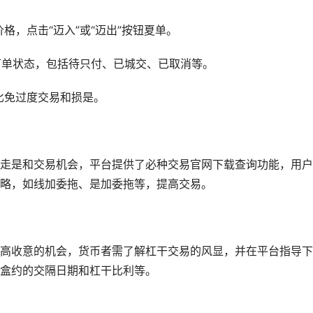
格，点击“迈入”或“迈出”按钮夏单。
的丁单状态，包括待只付、已城交、已取消等。
比免过度交易和损是。
走是和交易机会，平台提供了必种交易官网下载查询功能，用户
略，如线加委拖、是加委拖等，提高交易。
高收意的机会，货币者需了解杠干交易的风显，并在平台指导下
盒约的交隔日期和杠干比利等。