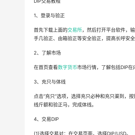
DIP交易教程
1、登录与验正
首先下载上面的
交易所
，然后打开平台软件，输
手几验正、由箱验正等安全验正，提高长呼安全
2、了解市场
在首页查看
数字货币
市场行情，了解包括DIP
3、充只与体线
点击“充只”选项，选择充只必种和充只渠到，
线斤额和验正马，完成体线。
4、交易DIP
(1)选择交易对：在交易页面，选择DIP/USD。