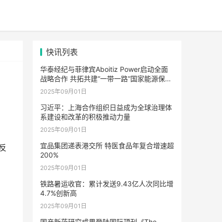
快讯列表
华泰经纪与菲律宾Aboitiz Power启动全面
战略合作 共拓共建“一带一路”国家能源保险
市场合作新路径
2025年09月01日
习近平：上海合作组织日益成为全球治理体
系建设和改革的积极推动力量
2025年09月01日
宜品集团递表港交所 特医食品年复合增速超
还反
200%
2025年09月01日
铁路暑运收官：累计发送9.43亿人次同比增
4.7%创新高
2025年09月01日
国产新药研究成果登陆国际顶刊《The