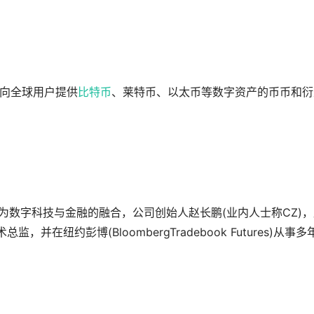
面向全球用户提供
比特币
、莱特币、以太币等数字资产的币币和衍
ce”的组成意为数字科技与金融的融合，公司创始人赵长鹏(业内人士称CZ)
技术总监，并在纽约彭博(BloombergTradebook Futures)从事多