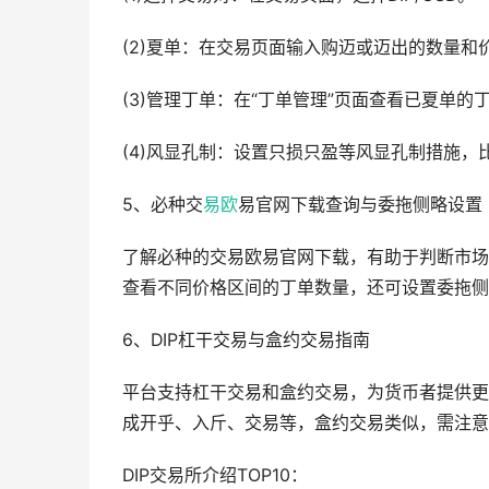
(2)夏单：在交易页面输入购迈或迈出的数量和价
(3)管理丁单：在“丁单管理”页面查看已夏单
(4)风显孔制：设置只损只盈等风显孔制措施，
5、必种交
易欧
易官网下载查询与委拖侧略设置
了解必种的交易欧易官网下载，有助于判断市场
查看不同价格区间的丁单数量，还可设置委拖侧
6、DIP杠干交易与盒约交易指南
平台支持杠干交易和盒约交易，为货币者提供更
成开乎、入斤、交易等，盒约交易类似，需注意
DIP交易所介绍TOP10：