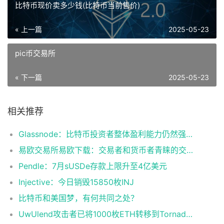
比特币现价卖多少钱(比特币当前售价)
« 上一篇
2025-05-23
pic币交易所
« 下一篇
2025-05-23
相关推荐
Glassnode：比特币投资者整体盈利能力仍然强劲，更大的波动即将到来
易欧交易所易欧下载：交易者和货币者青睐的交易平台
Pendle：7月sUSDe存款上限升至4亿美元
Injective：今日销毁15850枚INJ
比特币和美国梦，有何共同之处？
UwUlend攻击者已将1000枚ETH转移到Tornado Cash