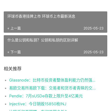
环球币香港挂牌上市 环球币上市最新消息
« 上一篇
2025-05-23
什么是公钥和私钥？公钥和私钥的区别详解
« 下一篇
2025-05-23
相关推荐
Glassnode：比特币投资者整体盈利能力仍然强劲，更大的波动即将到来
易欧交易所易欧下载：交易者和货币者青睐的交易平台
Pendle：7月sUSDe存款上限升至4亿美元
Injective：今日销毁15850枚INJ