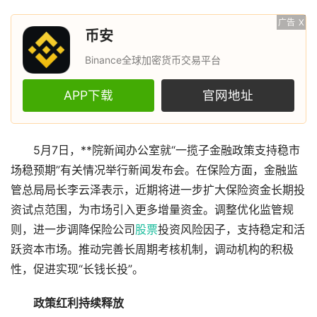
广告
X
币安
Binance全球加密货币交易平台
APP下载
官网地址
5月7日，**院新闻办公室就“一揽子金融政策支持稳市
场稳预期”有关情况举行新闻发布会。在保险方面，金融监
管总局局长李云泽表示，近期将进一步扩大保险资金长期投
资试点范围，为市场引入更多增量资金。调整优化监管规
则，进一步调降保险公司
股票
投资风险因子，支持稳定和活
跃资本市场。推动完善长周期考核机制，调动机构的积极
性，促进实现“长钱长投”。
政策红利持续释放