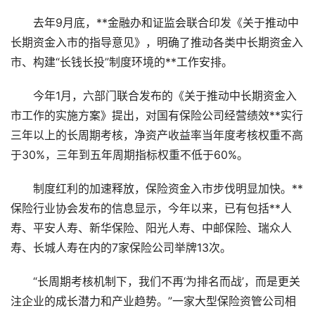
去年9月底，**金融办和证监会联合印发《关于推动中
长期资金入市的指导意见》，明确了推动各类中长期资金入
市、构建“长钱长投”制度环境的**工作安排。
今年1月，六部门联合发布的《关于推动中长期资金入
市工作的实施方案》提出，对国有保险公司经营绩效**实行
三年以上的长周期考核，净资产收益率当年度考核权重不高
于30%，三年到五年周期指标权重不低于60%。
制度红利的加速释放，保险资金入市步伐明显加快。**
保险行业协会发布的信息显示，今年以来，已有包括**人
寿、平安人寿、新华保险、阳光人寿、中邮保险、瑞众人
寿、长城人寿在内的7家保险公司举牌13次。
“长周期考核机制下，我们不再‘为排名而战’，而是更关
注企业的成长潜力和产业趋势。”一家大型保险资管公司相