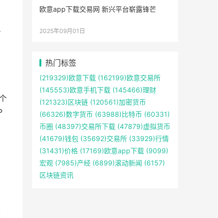
欧意app下载交易网 新兴平台崭露锋芒
2025年09月01日
了
。
热门标签
(219329)
欧意下载
(162199)
欧意交易所
(145553)
欧意手机下载
(145466)
理财
多个
(121323)
区块链
(120561)
加密货币
P
(66326)
数字货币
(63988)
比特币
(60331)
币圈
(48397)
交易所下载
(47879)
虚拟货币
(41679)
钱包
(35692)
交易所
(33929)
行情
(31431)
价格
(17169)
欧意app下载
(9099)
宏观
(7985)
产经
(6899)
滚动新闻
(6157)
区块链资讯
这