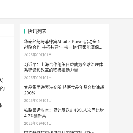
快讯列表
华泰经纪与菲律宾Aboitiz Power启动全面
战略合作 共拓共建“一带一路”国家能源保险
市场合作新路径
2025年09月01日
习近平：上海合作组织日益成为全球治理体
系建设和改革的积极推动力量
2025年09月01日
发
宜品集团递表港交所 特医食品年复合增速超
坊的
200%
2025年09月01日
体
铁路暑运收官：累计发送9.43亿人次同比增
4.7%创新高
2025年09月01日
国产新药研究成果登陆国际顶刊《The