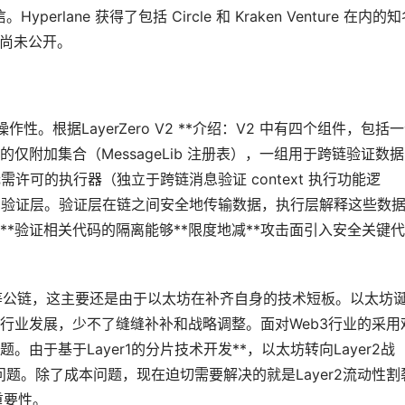
perlane 获得了包括 Circle 和 Kraken Venture 在内的
值尚未公开。
操作性。根据LayerZero V2 **介绍：V2 中有四个组件，包括
附加集合（MessageLib 注册表），一组用于跨链验证数
需许可的执行器（独立于跨链消息验证 context 执行功能逻
行层和验证层。验证层在链之间安全地传输数据，执行层解释这些数
*验证相关代码的隔离能够**限度地减**攻击面引入安全关键
a等公链，这主要还是由于以太坊在补齐自身的技术短板。以太坊
行业发展，少不了缝缝补补和战略调整。面对Web3行业的采用
由于基于Layer1的分片技术开发**，以太坊转向Layer2战
本问题。除了成本问题，现在迫切需要解决的就是Layer2流动性割
重要性。