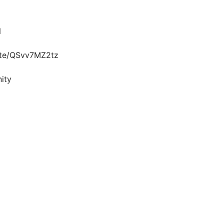
N
ite/QSvv7MZ2tz
ity