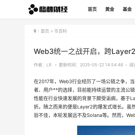
首页
黄金
基金
首页
>
币百科
Web3统一之战开启，跨Lay
作者：LR
•
更新时间：2025-05-22 14:54:48
•
阅
在2017年，
Web3
行业经历了一场公链之争，当
者、用户**的选择，目前能持续运营的主流公
性能在行业快速发展的背景下颇受诟病，基于Lay
折。随之而来的便是
Layer2
的爆发式增长。虽然
验不佳，本轮发展远不及
Solana
等。然而，We