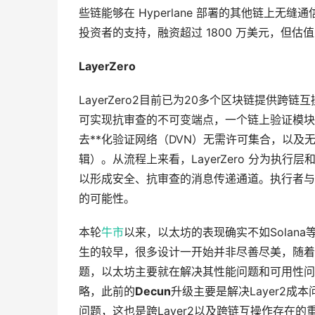
些链能够在 Hyperlane 部署的其他链上无缝通信。Hy
投资者的支持，融资超过 1800 万美元，但估
LayerZero
LayerZero2目前已为20多个区块链提供跨链互
可实现抗审查的不可变端点，一个链上验证模块的仅
去**化验证网络（DVN）无需许可集合，以及无
辑）。从流程上来看，LayerZero 分为执
以形成安全、抗审查的消息传递通道。执行者与*
的可能性。
本轮
牛市
以来，以太坊的表现确实不如Solan
生的较早，很多设计一开始并非尽善尽美，随着
题，以太坊主要就在解决其性能问题和可用性问题。
略，此前的
Decun
升级主要是解决Layer2成
问题，这也是跨Layer2以及跨链互操作存在的