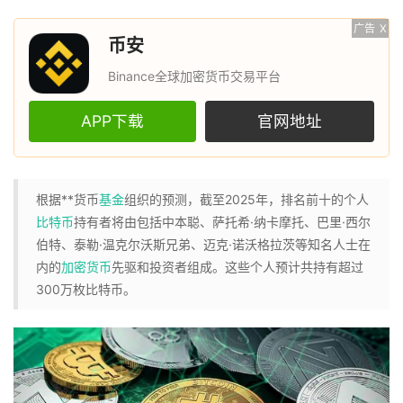
广告
X
币安
Binance全球加密货币交易平台
APP下载
官网地址
根据**货币
基金
组织的预测，截至2025年，排名前十的个人
比特币
持有者将由包括中本聪、萨托希·纳卡摩托、巴里·西尔
伯特、泰勒·温克尔沃斯兄弟、迈克·诺沃格拉茨等知名人士在
内的
加密货币
先驱和投资者组成。这些个人预计共持有超过
300万枚比特币。