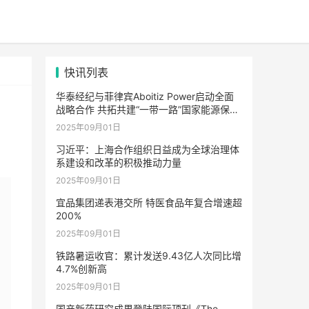
快讯列表
华泰经纪与菲律宾Aboitiz Power启动全面
战略合作 共拓共建“一带一路”国家能源保险
市场合作新路径
2025年09月01日
习近平：上海合作组织日益成为全球治理体
系建设和改革的积极推动力量
2025年09月01日
宜品集团递表港交所 特医食品年复合增速超
200%
2025年09月01日
铁路暑运收官：累计发送9.43亿人次同比增
4.7%创新高
2025年09月01日
国产新药研究成果登陆国际顶刊《The