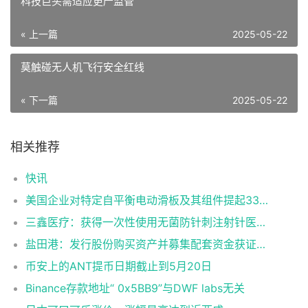
科技巨头需适应更严监管
« 上一篇
2025-05-22
莫触碰无人机飞行安全红线
« 下一篇
2025-05-22
相关推荐
快讯
美国企业对特定自平衡电动滑板及其组件提起337调查申请
三鑫医疗：获得一次性使用无菌防针刺注射针医疗器械注册证
盐田港：发行股份购买资产并募集配套资金获证监会同意注册批复
币安上的ANT提币日期截止到5月20日
Binance存款地址“ 0x5BB9”与DWF labs无关