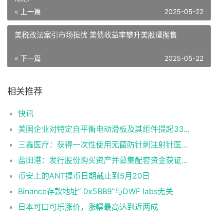
« 上一篇
2025-05-22
美税改法案引市场担忧 美债收益率攀升美股遭抛售
« 下一篇
2025-05-22
相关推荐
快讯
美国企业对特定自平衡电动滑板及其组件提起337调查申请
三鑫医疗：获得一次性使用无菌防针刺注射针医疗器械注册证
盐田港：发行股份购买资产并募集配套资金获证监会同意注册批复
币安上的ANT提币日期截止到5月20日
Binance存款地址“ 0x5BB9”与DWF labs无关
日本可口可乐涨价，涨幅最高达到近两成