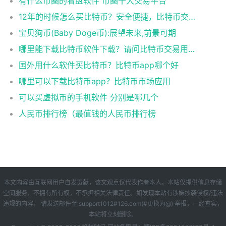
有什么币圈的看盘软件 币圈十大交易平台
12年的时候怎么买比特币？安全便捷，比特币交易首选
宝贝狗币(Baby Doge币):展望未来,前景可期
哪里能下载比特币软件下载？请问比特币交易用什么软件
国外用什么软件买比特币？比特币app哪个好
哪里可以下载比特币app？比特币市场应用
可以买虚拟币的手机软件 分别是哪几个
人民币排行榜（最值钱的人民币排行榜
本文内容由互联网用户自发贡献，该文观点仅代表作者本人。本站仅提供信息存储
空间服务，不拥有所有权，不承担相关法律责任。如发现本站有涉嫌抄袭侵权/违法
违规的内容， 请发送邮件至 support1012#126.com(#更换为@) 举报，一经查实，
本站将立刻删除。