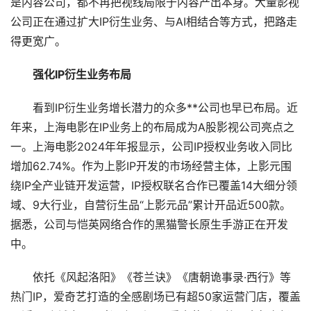
是内容公司，都不再把视线局限于内容产出本身。大量影视
公司正在通过扩大IP衍生业务、与AI相结合等方式，把路走
得更宽广。
强化IP衍生业务布局
看到IP衍生业务增长潜力的众多**公司也早已布局。近
年来，上海电影在IP业务上的布局成为A股影视公司亮点之
一。上海电影2024年年报显示，公司IP授权业务收入同比
增加62.74%。作为上影IP开发的市场经营主体，上影元围
绕IP全产业链开发运营，IP授权联名合作已覆盖14大细分领
域、9大行业，自营衍生品“上影元品”累计开品近500款。
据悉，公司与恺英网络合作的黑猫警长原生手游正在开发
中。
依托《风起洛阳》《苍兰诀》《唐朝诡事录·西行》等
热门IP，爱奇艺打造的全感剧场已有超50家运营门店，覆盖