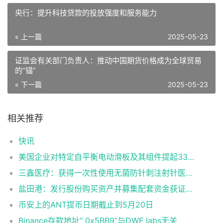
央行：提升科技贷款的投放强度和服务能力
« 上一篇
2025-05-23
证监会有关部门负责人：推动中国期货价格成为全球贸易
的“锚”
« 下一篇
2025-05-23
相关推荐
快讯
美国企业对特定自平衡电动滑板及其组件提起337调查申请
三鑫医疗：获得一次性使用无菌防针刺注射针医疗器械注册证
盐田港：发行股份购买资产并募集配套资金获证监会同意注册批复
币安上的ANT提币日期截止到5月20日
Binance存款地址“ 0x5BB9”与DWF labs无关