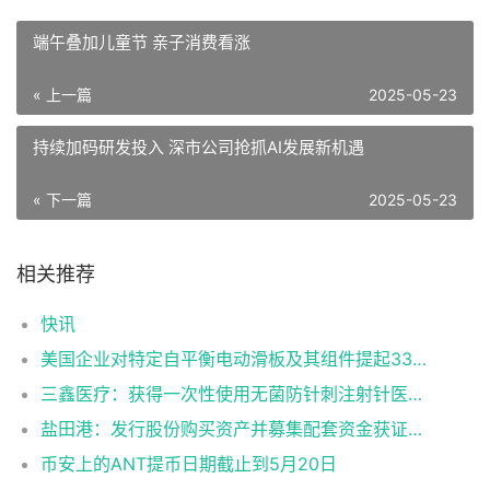
端午叠加儿童节 亲子消费看涨
« 上一篇
2025-05-23
持续加码研发投入 深市公司抢抓AI发展新机遇
« 下一篇
2025-05-23
相关推荐
快讯
美国企业对特定自平衡电动滑板及其组件提起337调查申请
三鑫医疗：获得一次性使用无菌防针刺注射针医疗器械注册证
盐田港：发行股份购买资产并募集配套资金获证监会同意注册批复
币安上的ANT提币日期截止到5月20日