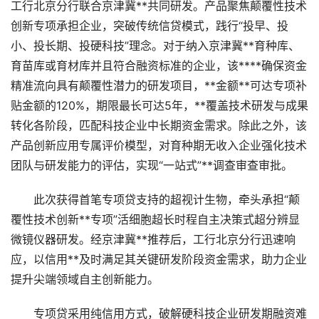
工行北京分行联合京津冀**共同研发。产品聚焦颠覆性技术
创新专项承担企业，突破传统信贷模式，践行“投早、投
小、投长期、投硬科技”理念。对于纳入京津冀**育种库、
育苗库或育材库并且符合融资标准的企业，该****确保资金
精准流向具有颠覆性潜力的研发项目，**金额**可达专项补
贴金额的120%，期限最长可达5年，**覆盖技术研发与成果
转化各阶段，匹配科技企业中长期资金需求。除此之外，该
产品创新应用专属评价模型，对育种期无收入企业强化技术
团队与研发能力的评估，实现“一站式”**调查审查审批。
此次获得首笔专项贷支持的超视计生物，牵头承担“颠
覆性技术创新**专项”活细胞超长时程自主决策式超分辨显
微镜仪器研发。经京津冀**推荐后，工行北京分行迅速响
应，以信用**及时满足其关键研发阶段资金需求，助力企业
提升尖端领域自主创新能力。
专项贷采用纯信用方式，破解硬科技企业研发期融资难