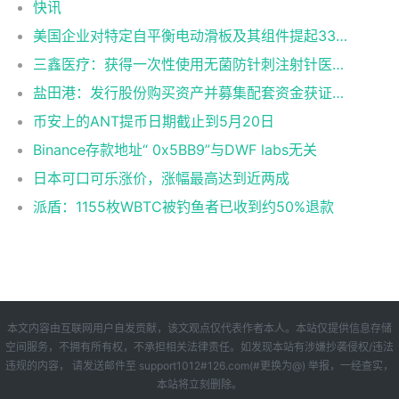
快讯
美国企业对特定自平衡电动滑板及其组件提起337调查申请
三鑫医疗：获得一次性使用无菌防针刺注射针医疗器械注册证
盐田港：发行股份购买资产并募集配套资金获证监会同意注册批复
币安上的ANT提币日期截止到5月20日
Binance存款地址“ 0x5BB9”与DWF labs无关
日本可口可乐涨价，涨幅最高达到近两成
派盾：1155枚WBTC被钓鱼者已收到约50%退款
本文内容由互联网用户自发贡献，该文观点仅代表作者本人。本站仅提供信息存储
空间服务，不拥有所有权，不承担相关法律责任。如发现本站有涉嫌抄袭侵权/违法
违规的内容， 请发送邮件至 support1012#126.com(#更换为@) 举报，一经查实，
本站将立刻删除。