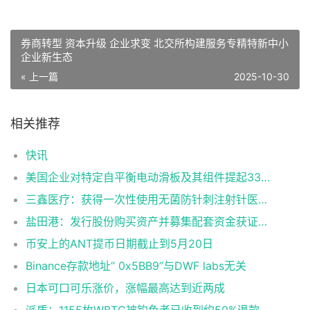
券商转型 资本升级 企业求变 北交所构建服务专精特新中小
企业新生态
« 上一篇
2025-10-30
相关推荐
快讯
美国企业对特定自平衡电动滑板及其组件提起337调查申请
三鑫医疗：获得一次性使用无菌防针刺注射针医疗器械注册证
盐田港：发行股份购买资产并募集配套资金获证监会同意注册批复
币安上的ANT提币日期截止到5月20日
Binance存款地址“ 0x5BB9”与DWF labs无关
日本可口可乐涨价，涨幅最高达到近两成
派盾：1155枚WBTC被钓鱼者已收到约50%退款