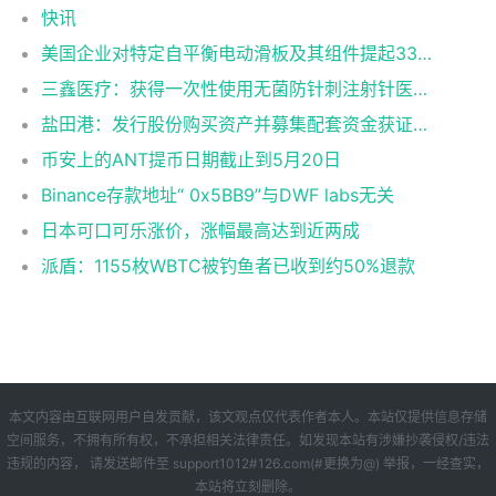
快讯
美国企业对特定自平衡电动滑板及其组件提起337调查申请
三鑫医疗：获得一次性使用无菌防针刺注射针医疗器械注册证
盐田港：发行股份购买资产并募集配套资金获证监会同意注册批复
币安上的ANT提币日期截止到5月20日
Binance存款地址“ 0x5BB9”与DWF labs无关
日本可口可乐涨价，涨幅最高达到近两成
派盾：1155枚WBTC被钓鱼者已收到约50%退款
本文内容由互联网用户自发贡献，该文观点仅代表作者本人。本站仅提供信息存储
空间服务，不拥有所有权，不承担相关法律责任。如发现本站有涉嫌抄袭侵权/违法
违规的内容， 请发送邮件至 support1012#126.com(#更换为@) 举报，一经查实，
本站将立刻删除。