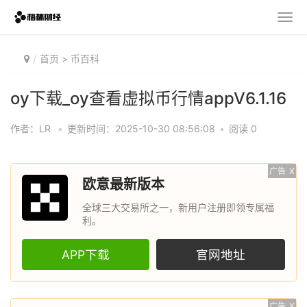
首页
>
币百科
oy下载_oy查看虚拟币行情appV6.1.16
作者：LR
•
更新时间：2025-10-30 08:56:08
•
阅读 0
广告
X
欧意最新版本
全球三大交易所之一，新用户注册即领专属福
利。
APP下载
官网地址
广告
X