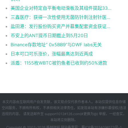
美国企业对特定自平衡电动滑板及其组件提起337调查申请
三鑫医疗：获得一次性使用无菌防针刺注射针医疗器械注册证
盐田港：发行股份购买资产并募集配套资金获证监会同意注册批复
币安上的ANT提币日期截止到5月20日
Binance存款地址“ 0x5BB9”与DWF labs无关
日本可口可乐涨价，涨幅最高达到近两成
派盾：1155枚WBTC被钓鱼者已收到约50%退款
本文内容由互联网用户自发贡献，该文观点仅代表作者本人。本站仅提供信息存储
空间服务，不拥有所有权，不承担相关法律责任。如发现本站有涉嫌抄袭侵权/违法
违规的内容， 请发送邮件至 support1012#126.com(#更换为@) 举报，一经查实，
本站将立刻删除。
Copyright © 2002-
2026
格林财经
网站备案号：
蜀ICP备2024096173号-1