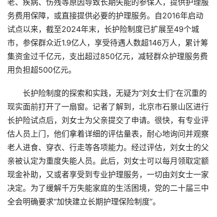
老、疾病、伤残等原因导致长期失能的参保人，提供护理服
务费用保障，或直接提供必要的护理服务。自2016年启动
试点以来，截至2024年末，长护险制度已扩展至49个城
市，参保群众近1.9亿人，享受待遇人数超146万人，累计筹
集资金过千亿元，支出超过850亿元，减轻群众护理服务费
用负担超500亿元。
长护险制度的探索和实践，无疑为“刘女士们”在沉重的
现实面前打开了一扇窗。记者了解到，北京市石景山区进行
长护险试点后，刘女士为父亲提交了申请。很快，有专业评
估人员上门，他们拿着详细的评估量表，耐心地询问并观察
老人进食、穿衣、行走等各项能力。经过评估，刘女士的父
亲被认定为重度失能人员。此后，刘女士可以每月领取定额
现金补助，又或者享受到专业护理服务，一切由刘女士一家
决定。为了缓解千万失能家庭的生活困境，党的二十届三中
全会明确要求“加快建立长期护理保险制度”。