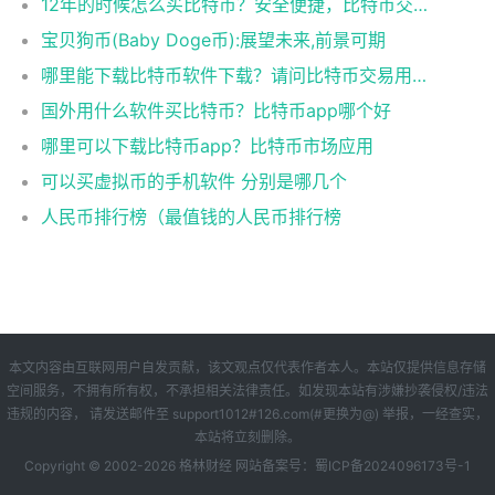
12年的时候怎么买比特币？安全便捷，比特币交易首选
宝贝狗币(Baby Doge币):展望未来,前景可期
哪里能下载比特币软件下载？请问比特币交易用什么软件
国外用什么软件买比特币？比特币app哪个好
哪里可以下载比特币app？比特币市场应用
可以买虚拟币的手机软件 分别是哪几个
人民币排行榜（最值钱的人民币排行榜
本文内容由互联网用户自发贡献，该文观点仅代表作者本人。本站仅提供信息存储
空间服务，不拥有所有权，不承担相关法律责任。如发现本站有涉嫌抄袭侵权/违法
违规的内容， 请发送邮件至 support1012#126.com(#更换为@) 举报，一经查实，
本站将立刻删除。
Copyright © 2002-
2026
格林财经
网站备案号：
蜀ICP备2024096173号-1