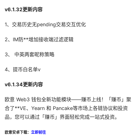
v6.1.32更新内容
1、交易历史无pending交易交互优化
2、IM防**增加接收端过滤逻辑
3、 中英两套昵称策略
4、提币白名单v
v
6.1.34
更新内容
欧意 Web3 钱包全新功能模块——赚币上线！「赚币」聚
合了**VE、Yearn 和 Pancake等市场上各链协议和投资
品，您可以通过「赚币」界面轻松完成一站式投资。
欧意安卓下载：
立即前往