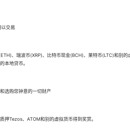
用以交易
(ETH)、瑞波币(XRP)、比特币现金(BCH)、莱特币(LTC)和别的
的本地贷币。
和选购您钟意的一切财产
押Tezos、ATOM和别的虚拟货币得到奖赏。