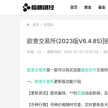
首页
黄金
基金
首页
>
币百科
欧意交易所(2023版V6.4.85)|
作者：LR
•
更新时间：2025-10-30 13:55:06
•
阅
欧意
交易所
是一款可以购买加密
虚拟货币
交易所
一、
欧意交易所
更新版功能介绍
【更新资讯】提供最快、**的
币圈
动态新闻，实
【币种行情】币种价格随时可查，实时更新各大