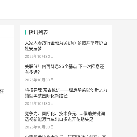
快讯列表
大家人寿践行金融为民初心 多措并举守护百
姓安居梦
2025年10月30日
美联储年内再降息25个基点 下一次降息还
有多远？
2025年10月30日
科技铸魂 茶香致远——理想华莱以创新之力
在
铺就黑茶国际化新路径
2025年10月30日
竞争力、国际化、技术多元……借助关键词
透视新能源汽车出口多点开花劲头足
2025年10月30日
山西证券执委会委员、研究所所长刘军：高