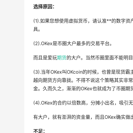
选择原因：
(1).如果您想使用虚拟货币，请认准**的数字
具。
(2).OKex是币圈大户最多的交易平台。
而且是爱玩
期货
的大户。当然币圈里面不能明目
(3).当年OKex叫OKcoin的时候，也曾是
越向期货方向靠拢。不得不说这个策略其实非常
金。久而久之，渐渐的OKex也就成为了币圈期
(4).OKex的合约以倍数高，分摊小出名，吸
有大户，就有澎湃的资金量，而且OKex确实
不足：